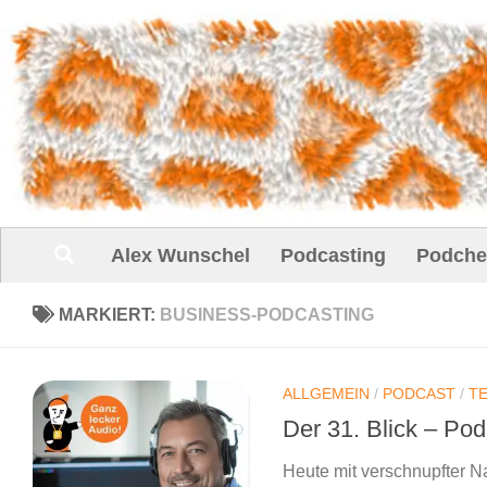
Unter dem Inhalt
Alex Wunschel
Podcasting
Podche
MARKIERT:
BUSINESS-PODCASTING
ALLGEMEIN
/
PODCAST
/
T
Der 31. Blick – Po
Heute mit verschnupfter N