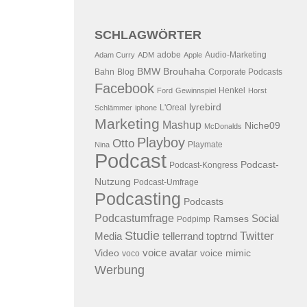
SCHLAGWÖRTER
adobe
Audio-Marketing
Adam Curry
ADM
Apple
BMW
Brouhaha
Bahn
Blog
Corporate Podcasts
Facebook
Henkel
Ford
Gewinnspiel
Horst
lyrebird
L'Oreal
Schlämmer
iphone
Marketing
Mashup
Niche09
McDonalds
Playboy
Otto
Playmate
Nina
Podcast
Podcast-
Podcast-Kongress
Nutzung
Podcast-Umfrage
Podcasting
Podcasts
Podcastumfrage
Social
Ramses
Podpimp
Studie
Twitter
Media
tellerrand
toptrnd
voice avatar
Video
voice mimic
voco
Werbung