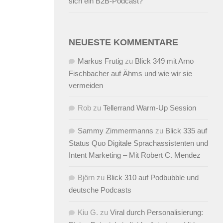
sich ein B2B-Podcast?
NEUESTE KOMMENTARE
Markus Frutig
zu
Blick 349 mit Arno
Fischbacher auf Ähms und wie wir sie
vermeiden
Rob
zu
Tellerrand Warm-Up Session
Sammy Zimmermanns
zu
Blick 335 auf
Status Quo Digitale Sprachassistenten und
Intent Marketing – Mit Robert C. Mendez
Björn
zu
Blick 310 auf Podbubble und
deutsche Podcasts
Kiu G.
zu
Viral durch Personalisierung: