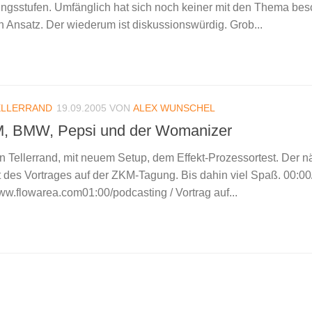
ngsstufen. Umfänglich hat sich noch keiner mit den Thema besc
en Ansatz. Der wiederum ist diskussionswürdig. Grob...
ELLERRAND
19.09.2005
VON
ALEX WUNSCHEL
KM, BMW, Pepsi und der Womanizer
n Tellerrand, mit neuem Setup, dem Effekt-Prozessortest. Der n
t des Vortrages auf der ZKM-Tagung. Bis dahin viel Spaß. 00:00/i
ww.flowarea.com01:00/podcasting / Vortrag auf...