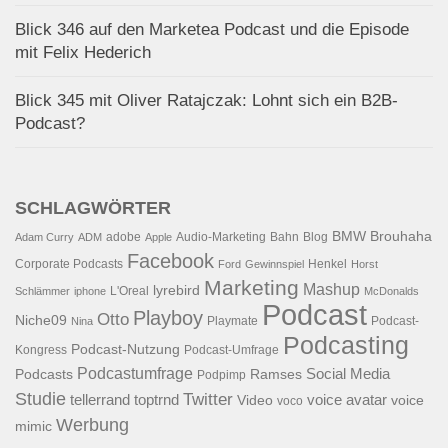
Blick 346 auf den Marketea Podcast und die Episode
mit Felix Hederich
Blick 345 mit Oliver Ratajczak: Lohnt sich ein B2B-
Podcast?
SCHLAGWÖRTER
BMW
Brouhaha
adobe
Audio-Marketing
Bahn
Blog
Adam Curry
ADM
Apple
Facebook
Corporate Podcasts
Henkel
Ford
Gewinnspiel
Horst
Marketing
Mashup
lyrebird
L'Oreal
Schlämmer
iphone
McDonalds
Podcast
Playboy
Otto
Niche09
Playmate
Podcast-
Nina
Podcasting
Podcast-Nutzung
Kongress
Podcast-Umfrage
Podcastumfrage
Social Media
Podcasts
Ramses
Podpimp
Studie
Twitter
tellerrand
toptrnd
voice avatar
Video
voice
voco
Werbung
mimic