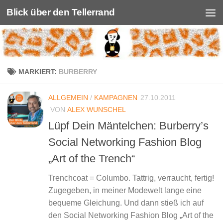
Blick über den Tellerrand
Unter dem Inhalt
MARKIERT:
BURBERRY
ALLGEMEIN
/
KAMPAGNEN
27.10.2011
VON
ALEX WUNSCHEL
Lüpf Dein Mäntelchen: Burberry’s
Social Networking Fashion Blog
„Art of the Trench“
Trenchcoat = Columbo. Tattrig, verraucht, fertig!
Zugegeben, in meiner Modewelt lange eine
bequeme Gleichung. Und dann stieß ich auf
den Social Networking Fashion Blog „Art of the