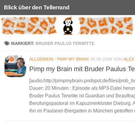
Blick über den Tellerrand
Unter dem Inhalt
MARKIERT:
BRUDER PAULUS TERWITTE
ALLGEMEIN
/
PIMP MY BRAIN
30.08.2008
VON
ALEX
Pimp my Brain mit Bruder Paulus Te
[audio:http://pimpmybrain.podspot.de/files/pmb_
Dauer: 20 Minuten : Episode als MP3-Datei herun
Bruder Paulus Terwitte ist Guardian und Beauftrag
Berufungspastoral im Kapuzinerkloster Dieburg. 
ihn im Paulaner-Biergarten in München getroffen 