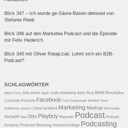
Blick 347 – Ich wurde ge-Säure-Basen-detoxed von
Stefanie Reeb
Blick 346 auf den Marketea Podcast und die Episode
mit Felix Hederich
Blick 345 mit Oliver Ratajczak: Lohnt sich ein B2B-
Podcast?
SCHLAGWÖRTER
BMW
Brouhaha
adobe
Audio-Marketing
Bahn
Blog
Adam Curry
ADM
Apple
Facebook
Corporate Podcasts
Henkel
Ford
Gewinnspiel
Horst
Marketing
Mashup
lyrebird
L'Oreal
Schlämmer
iphone
McDonalds
Podcast
Playboy
Otto
Niche09
Playmate
Podcast-
Nina
Podcasting
Podcast-Nutzung
Kongress
Podcast-Umfrage