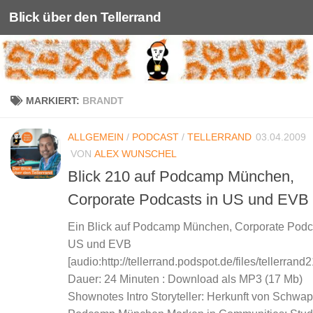
Blick über den Tellerrand
Unter dem Inhalt
MARKIERT:
BRANDT
ALLGEMEIN
/
PODCAST
/
TELLERRAND
03.04.2009
VON
ALEX WUNSCHEL
Blick 210 auf Podcamp München,
Corporate Podcasts in US und EVB
Ein Blick auf Podcamp München, Corporate Podc
US und EVB
[audio:http://tellerrand.podspot.de/files/tellerran
Dauer: 24 Minuten : Download als MP3 (17 Mb)
Shownotes Intro Storyteller: Herkunft von Schwa