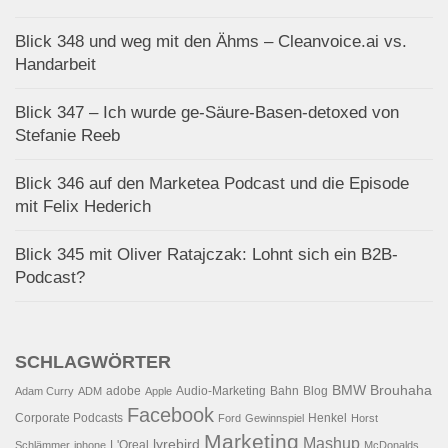
Blick 348 und weg mit den Ähms – Cleanvoice.ai vs.
Handarbeit
Blick 347 – Ich wurde ge-Säure-Basen-detoxed von
Stefanie Reeb
Blick 346 auf den Marketea Podcast und die Episode
mit Felix Hederich
Blick 345 mit Oliver Ratajczak: Lohnt sich ein B2B-
Podcast?
SCHLAGWÖRTER
BMW
Brouhaha
adobe
Audio-Marketing
Bahn
Blog
Adam Curry
ADM
Apple
Facebook
Corporate Podcasts
Henkel
Ford
Gewinnspiel
Horst
Marketing
Mashup
lyrebird
L'Oreal
Schlämmer
iphone
McDonalds