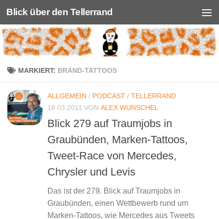
Blick über den Tellerrand
Unter dem Inhalt
MARKIERT:
BRAND-TATTOOS
ALLGEMEIN
/
PODCAST
/
TELLERRAND
18.03.2011
VON
ALEX WUNSCHEL
Blick 279 auf Traumjobs in
Graubünden, Marken-Tattoos,
Tweet-Race von Mercedes,
Chrysler und Levis
Das ist der 279. Blick auf Traumjobs in
Graubünden, einen Wettbewerb rund um
Marken-Tattoos, wie Mercedes aus Tweets