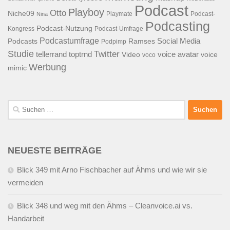
Podcast
Playboy
Otto
Niche09
Playmate
Podcast-
Nina
Podcasting
Podcast-Nutzung
Kongress
Podcast-Umfrage
Podcastumfrage
Social Media
Podcasts
Ramses
Podpimp
Studie
Twitter
tellerrand
toptrnd
voice avatar
Video
voice
voco
Werbung
mimic
Suchen
nach:
NEUESTE BEITRÄGE
Blick 349 mit Arno Fischbacher auf Ähms und wie wir sie
vermeiden
Blick 348 und weg mit den Ähms – Cleanvoice.ai vs.
Handarbeit