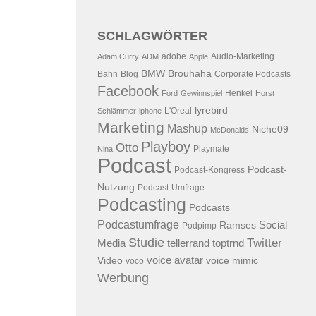
SCHLAGWÖRTER
adobe
Audio-Marketing
Adam Curry
ADM
Apple
BMW
Brouhaha
Bahn
Blog
Corporate Podcasts
Facebook
Henkel
Ford
Gewinnspiel
Horst
lyrebird
L'Oreal
Schlämmer
iphone
Marketing
Mashup
Niche09
McDonalds
Playboy
Otto
Playmate
Nina
Podcast
Podcast-
Podcast-Kongress
Nutzung
Podcast-Umfrage
Podcasting
Podcasts
Podcastumfrage
Social
Ramses
Podpimp
Studie
Twitter
Media
tellerrand
toptrnd
voice avatar
Video
voice mimic
voco
Werbung