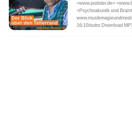
<www.podster.de> <www.b-
<Psychoakustik und Braint
www.musikmagieundmedizin
16:10/outro Download MP3 