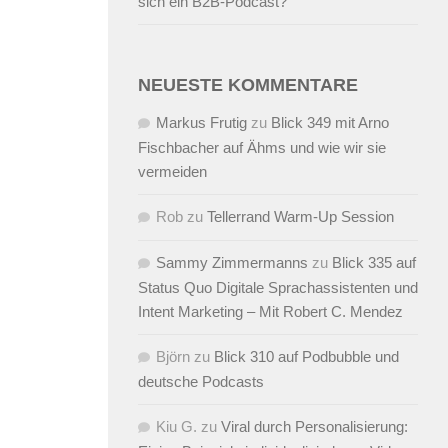
sich ein B2B-Podcast?
NEUESTE KOMMENTARE
Markus Frutig
zu
Blick 349 mit Arno
Fischbacher auf Ähms und wie wir sie
vermeiden
Rob
zu
Tellerrand Warm-Up Session
Sammy Zimmermanns
zu
Blick 335 auf
Status Quo Digitale Sprachassistenten und
Intent Marketing – Mit Robert C. Mendez
Björn
zu
Blick 310 auf Podbubble und
deutsche Podcasts
Kiu G.
zu
Viral durch Personalisierung: