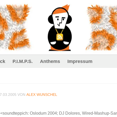
ck
P.I.M.P.S.
Anthems
Impressum
7.03.2005
VON
ALEX WUNSCHEL
p <soundteppich: Oslodum 2004; DJ Dolores, Wired-Mashup-Sa