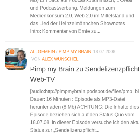
Mb) Ein Blick auf Podcast-Stammtisch, L’Oreal
und Podcastwerbung, Meldungen zum
Medienkonsum 2.0, Web 2.0 im Mittelstand und
das Lied der Heinzelmännchen Shownotes
Intro: Kommentar von Ernie zu...
ALLGEMEIN
/
PIMP MY BRAIN
18.07.2008
VON
ALEX WUNSCHEL
Pimp my Brain zu Sendelizenzpflicht
Web-TV
[audio:http://pimpmybrain.podspot.de/files/pmb_
Dauer: 16 Minuten : Episode als MP3-Datei
herunterladen (8 Mb) ACHTUNG: Die Inhalte dies
Episode beziehen sich auf den Status Quo vom
18.07.08. In dieser Episode versuche ich den akt
Status zur „Sendelizenzpflicht...