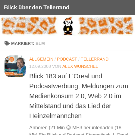
Blick über den Tellerrand
Unter dem Inhalt
MARKIERT:
BLM
ALLGEMEIN
/
PODCAST
/
TELLERRAND
12.09.2008
VON
ALEX WUNSCHEL
Blick 183 auf L’Oreal und
Podcastwerbung, Meldungen zum
Medienkonsum 2.0, Web 2.0 im
Mittelstand und das Lied der
Heinzelmännchen
Anhören (21 Min 😉 MP3 herunterladen (18