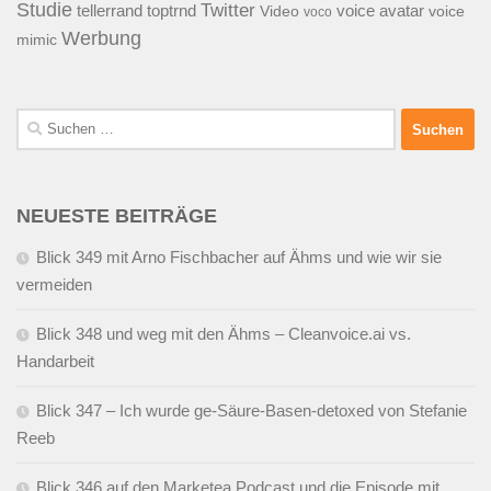
Studie
Twitter
tellerrand
toptrnd
voice avatar
Video
voice
voco
Werbung
mimic
Suchen
nach:
NEUESTE BEITRÄGE
Blick 349 mit Arno Fischbacher auf Ähms und wie wir sie
vermeiden
Blick 348 und weg mit den Ähms – Cleanvoice.ai vs.
Handarbeit
Blick 347 – Ich wurde ge-Säure-Basen-detoxed von Stefanie
Reeb
Blick 346 auf den Marketea Podcast und die Episode mit