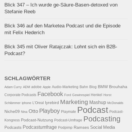
Blick 347 – Ich wurde ge-Säure-Basen-detoxed von
Stefanie Reeb
Blick 346 auf den Marketea Podcast und die Episode
mit Felix Hederich
Blick 345 mit Oliver Ratajczak: Lohnt sich ein B2B-
Podcast?
SCHLAGWÖRTER
BMW
Brouhaha
adobe
Audio-Marketing
Bahn
Blog
Adam Curry
ADM
Apple
Facebook
Corporate Podcasts
Henkel
Ford
Gewinnspiel
Horst
Marketing
Mashup
lyrebird
L'Oreal
Schlämmer
iphone
McDonalds
Podcast
Playboy
Otto
Niche09
Playmate
Podcast-
Nina
Podcasting
Podcast-Nutzung
Kongress
Podcast-Umfrage
Podcastumfrage
Social Media
Podcasts
Ramses
Podpimp