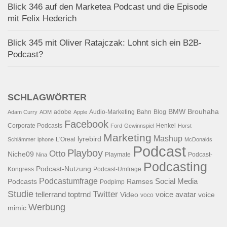
Blick 346 auf den Marketea Podcast und die Episode
mit Felix Hederich
Blick 345 mit Oliver Ratajczak: Lohnt sich ein B2B-
Podcast?
SCHLAGWÖRTER
BMW
Brouhaha
adobe
Audio-Marketing
Bahn
Blog
Adam Curry
ADM
Apple
Facebook
Corporate Podcasts
Henkel
Ford
Gewinnspiel
Horst
Marketing
Mashup
lyrebird
L'Oreal
Schlämmer
iphone
McDonalds
Podcast
Playboy
Otto
Niche09
Playmate
Podcast-
Nina
Podcasting
Podcast-Nutzung
Kongress
Podcast-Umfrage
Podcastumfrage
Social Media
Podcasts
Ramses
Podpimp
Studie
Twitter
tellerrand
toptrnd
voice avatar
Video
voice
voco
Werbung
mimic