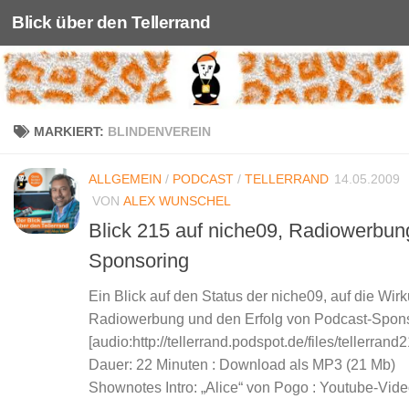
Blick über den Tellerrand
Unter dem Inhalt
MARKIERT:
BLINDENVEREIN
ALLGEMEIN
/
PODCAST
/
TELLERRAND
14.05.2009
VON
ALEX WUNSCHEL
Blick 215 auf niche09, Radiowerbun
Sponsoring
Ein Blick auf den Status der niche09, auf die Wir
Radiowerbung und den Erfolg von Podcast-Spon
[audio:http://tellerrand.podspot.de/files/tellerran
Dauer: 22 Minuten : Download als MP3 (21 Mb)
Shownotes Intro: „Alice“ von Pogo : Youtube-Video