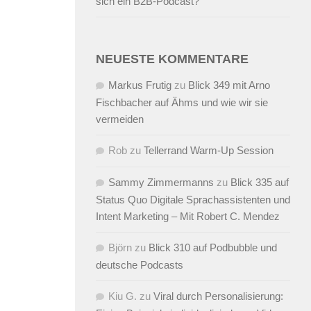
sich ein B2B-Podcast?
NEUESTE KOMMENTARE
Markus Frutig
zu
Blick 349 mit Arno
Fischbacher auf Ähms und wie wir sie
vermeiden
Rob
zu
Tellerrand Warm-Up Session
Sammy Zimmermanns
zu
Blick 335 auf
Status Quo Digitale Sprachassistenten und
Intent Marketing – Mit Robert C. Mendez
Björn
zu
Blick 310 auf Podbubble und
deutsche Podcasts
Kiu G.
zu
Viral durch Personalisierung: