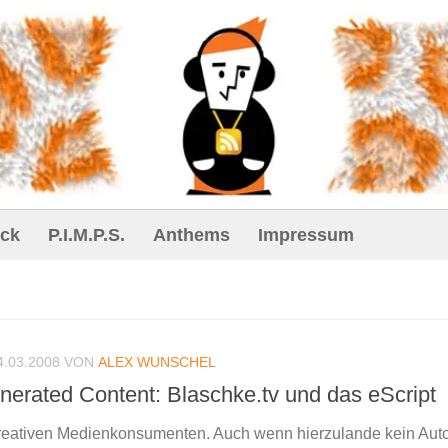
ck
P.I.M.P.S.
Anthems
Impressum
4.03.2008
VON
ALEX WUNSCHEL
nerated Content: Blaschke.tv und das eScript
kreativen Medienkonsumenten. Auch wenn hierzulande kein Auto