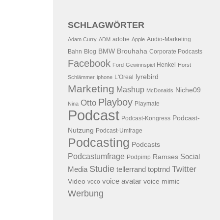
SCHLAGWÖRTER
adobe
Audio-Marketing
Adam Curry
ADM
Apple
BMW
Brouhaha
Bahn
Blog
Corporate Podcasts
Facebook
Henkel
Ford
Gewinnspiel
Horst
lyrebird
L'Oreal
Schlämmer
iphone
Marketing
Mashup
Niche09
McDonalds
Playboy
Otto
Playmate
Nina
Podcast
Podcast-
Podcast-Kongress
Nutzung
Podcast-Umfrage
Podcasting
Podcasts
Podcastumfrage
Social
Ramses
Podpimp
Studie
Twitter
Media
tellerrand
toptrnd
voice avatar
Video
voice mimic
voco
Werbung