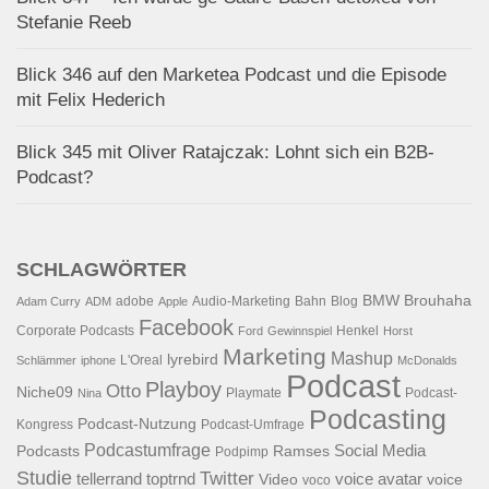
Stefanie Reeb
Blick 346 auf den Marketea Podcast und die Episode
mit Felix Hederich
Blick 345 mit Oliver Ratajczak: Lohnt sich ein B2B-
Podcast?
SCHLAGWÖRTER
BMW
Brouhaha
adobe
Audio-Marketing
Bahn
Blog
Adam Curry
ADM
Apple
Facebook
Corporate Podcasts
Henkel
Ford
Gewinnspiel
Horst
Marketing
Mashup
lyrebird
L'Oreal
Schlämmer
iphone
McDonalds
Podcast
Playboy
Otto
Niche09
Playmate
Podcast-
Nina
Podcasting
Podcast-Nutzung
Kongress
Podcast-Umfrage
Podcastumfrage
Social Media
Podcasts
Ramses
Podpimp
Studie
Twitter
tellerrand
toptrnd
voice avatar
Video
voice
voco