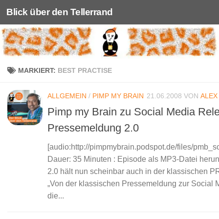
Blick über den Tellerrand
Unter dem Inhalt
MARKIERT:
BEST PRACTISE
ALLGEMEIN
/
PIMP MY BRAIN
21.06.2008
VON
ALEX
Pimp my Brain zu Social Media Rel
Pressemeldung 2.0
[audio:http://pimpmybrain.podspot.de/files/pmb_
Dauer: 35 Minuten : Episode als MP3-Datei heru
2.0 hält nun scheinbar auch in der klassischen PR
„Von der klassischen Pressemeldung zur Social 
die...