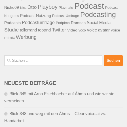
Podcast
Playboy
Otto
Niche09
Playmate
Podcast-
Nina
Podcasting
Podcast-Nutzung
Kongress
Podcast-Umfrage
Podcastumfrage
Social Media
Podcasts
Ramses
Podpimp
Studie
Twitter
tellerrand
toptrnd
voice avatar
Video
voice
voco
Werbung
mimic
Suchen
nach:
NEUESTE BEITRÄGE
Blick 349 mit Arno Fischbacher auf Ähms und wie wir sie
vermeiden
Blick 348 und weg mit den Ähms – Cleanvoice.ai vs.
Handarbeit