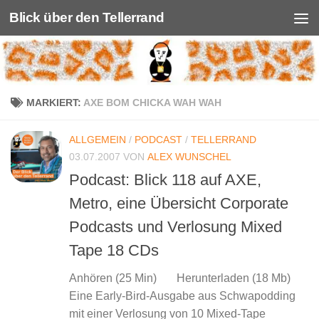
Blick über den Tellerrand
Unter dem Inhalt
MARKIERT:
AXE BOM CHICKA WAH WAH
ALLGEMEIN
/
PODCAST
/
TELLERRAND
03.07.2007
VON
ALEX WUNSCHEL
Podcast: Blick 118 auf AXE,
Metro, eine Übersicht Corporate
Podcasts und Verlosung Mixed
Tape 18 CDs
Anhören (25 Min) Herunterladen (18 Mb)
Eine Early-Bird-Ausgabe aus Schwapodding
mit einer Verlosung von 10 Mixed-Tape