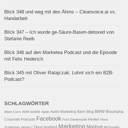
Blick 348 und weg mit den Ähms – Cleanvoice.ai vs.
Handarbeit
Blick 347 – Ich wurde ge-Säure-Basen-detoxed von
Stefanie Reeb
Blick 346 auf den Marketea Podcast und die Episode
mit Felix Hederich
Blick 345 mit Oliver Ratajczak: Lohnt sich ein B2B-
Podcast?
SCHLAGWÖRTER
BMW
Brouhaha
adobe
Audio-Marketing
Bahn
Blog
Adam Curry
ADM
Apple
Facebook
Corporate Podcasts
Henkel
Ford
Gewinnspiel
Horst
Marketing
Mashup
lyrebird
L'Oreal
Schlämmer
iphone
McDonalds