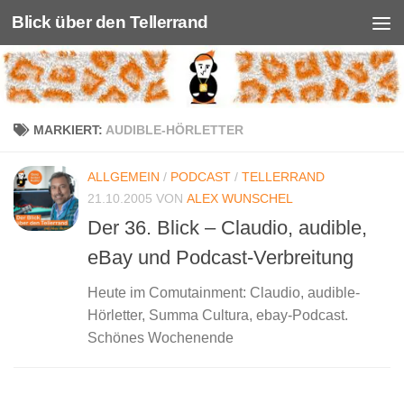
Blick über den Tellerrand
Unter dem Inhalt
MARKIERT:
AUDIBLE-HÖRLETTER
ALLGEMEIN
/
PODCAST
/
TELLERRAND
21.10.2005
VON
ALEX WUNSCHEL
Der 36. Blick – Claudio, audible,
eBay und Podcast-Verbreitung
Heute im Comutainment: Claudio, audible-
Hörletter, Summa Cultura, ebay-Podcast.
Schönes Wochenende