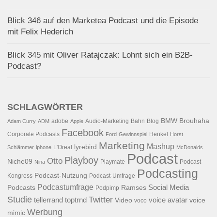
Blick 346 auf den Marketea Podcast und die Episode
mit Felix Hederich
Blick 345 mit Oliver Ratajczak: Lohnt sich ein B2B-
Podcast?
SCHLAGWÖRTER
BMW
Brouhaha
adobe
Audio-Marketing
Bahn
Blog
Adam Curry
ADM
Apple
Facebook
Corporate Podcasts
Henkel
Ford
Gewinnspiel
Horst
Marketing
Mashup
lyrebird
L'Oreal
Schlämmer
iphone
McDonalds
Podcast
Playboy
Otto
Niche09
Playmate
Podcast-
Nina
Podcasting
Podcast-Nutzung
Kongress
Podcast-Umfrage
Podcastumfrage
Social Media
Podcasts
Ramses
Podpimp
Studie
Twitter
tellerrand
toptrnd
voice avatar
Video
voice
voco
Werbung
mimic