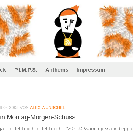
ck
P.I.M.P.S.
Anthems
Impressum
8.04.2005
VON
ALEX WUNSCHEL
 ein Montag-Morgen-Schuss
ja… er lebt noch, er lebt noch…"> 01:42/warm-up <soundteppich :