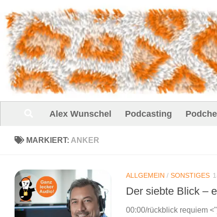
Unter dem Inhalt
Alex Wunschel
Podcasting
Podche
MARKIERT:
ANKER
ALLGEMEIN
/
SONSTIGES
1
Der siebte Blick –
00:00/rückblick requiem <"