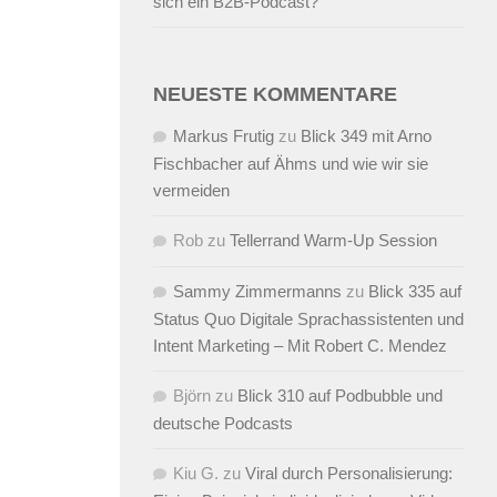
sich ein B2B-Podcast?
NEUESTE KOMMENTARE
Markus Frutig
zu
Blick 349 mit Arno
Fischbacher auf Ähms und wie wir sie
vermeiden
Rob
zu
Tellerrand Warm-Up Session
Sammy Zimmermanns
zu
Blick 335 auf
Status Quo Digitale Sprachassistenten und
Intent Marketing – Mit Robert C. Mendez
Björn
zu
Blick 310 auf Podbubble und
deutsche Podcasts
Kiu G.
zu
Viral durch Personalisierung: