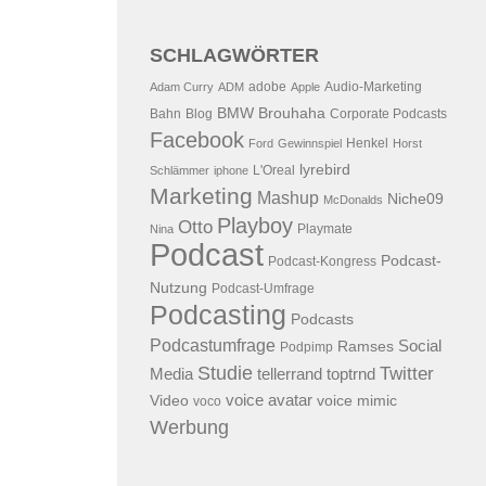
SCHLAGWÖRTER
adobe
Audio-Marketing
Adam Curry
ADM
Apple
BMW
Brouhaha
Bahn
Blog
Corporate Podcasts
Facebook
Henkel
Ford
Gewinnspiel
Horst
lyrebird
L'Oreal
Schlämmer
iphone
Marketing
Mashup
Niche09
McDonalds
Playboy
Otto
Playmate
Nina
Podcast
Podcast-
Podcast-Kongress
Nutzung
Podcast-Umfrage
Podcasting
Podcasts
Podcastumfrage
Social
Ramses
Podpimp
Studie
Twitter
Media
tellerrand
toptrnd
voice avatar
Video
voice mimic
voco
Werbung