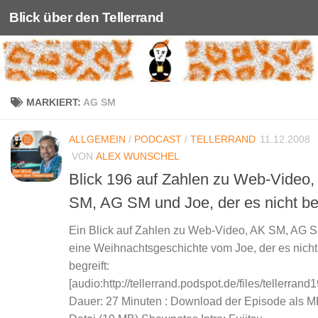
Blick über den Tellerrand
Unter dem Inhalt
MARKIERT:
AG SM
ALLGEMEIN
/
PODCAST
/
TELLERRAND
11.12.2008
VON
ALEX WUNSCHEL
Blick 196 auf Zahlen zu Web-Video,
SM, AG SM und Joe, der es nicht beg
Ein Blick auf Zahlen zu Web-Video, AK SM, AG 
eine Weihnachtsgeschichte vom Joe, der es nicht
begreift:
[audio:http://tellerrand.podspot.de/files/tellerran
Dauer: 27 Minuten : Download der Episode als M