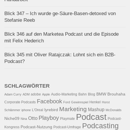
Blick 347 – Ich wurde ge-Säure-Basen-detoxed von
Stefanie Reeb
Blick 346 auf den Marketea Podcast und die Episode
mit Felix Hederich
Blick 345 mit Oliver Ratajczak: Lohnt sich ein B2B-
Podcast?
SCHLAGWÖRTER
BMW
Brouhaha
adobe
Audio-Marketing
Bahn
Blog
Adam Curry
ADM
Apple
Facebook
Corporate Podcasts
Henkel
Ford
Gewinnspiel
Horst
Marketing
Mashup
lyrebird
L'Oreal
Schlämmer
iphone
McDonalds
Podcast
Playboy
Otto
Niche09
Playmate
Podcast-
Nina
Podcasting
Podcast-Nutzung
Kongress
Podcast-Umfrage