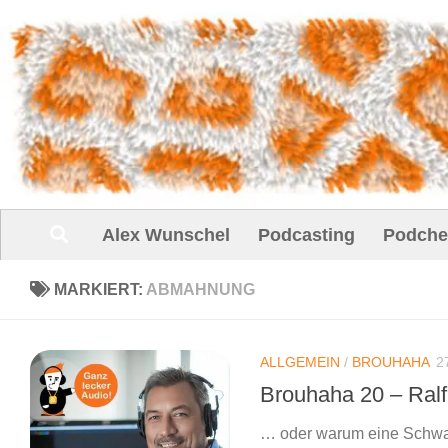
Unter dem Inhalt
Alex Wunschel
Podcasting
Podche
MARKIERT:
ABMAHNUNG
ALLGEMEIN
/
BROUHAHA
2
Brouhaha 20 – Ralf
… oder warum eine Schwa