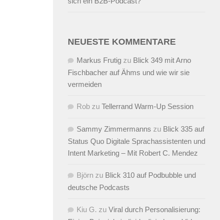
sich ein B2B-Podcast?
NEUESTE KOMMENTARE
Markus Frutig
zu
Blick 349 mit Arno
Fischbacher auf Ähms und wie wir sie
vermeiden
Rob
zu
Tellerrand Warm-Up Session
Sammy Zimmermanns
zu
Blick 335 auf
Status Quo Digitale Sprachassistenten und
Intent Marketing – Mit Robert C. Mendez
Björn
zu
Blick 310 auf Podbubble und
deutsche Podcasts
Kiu G.
zu
Viral durch Personalisierung: