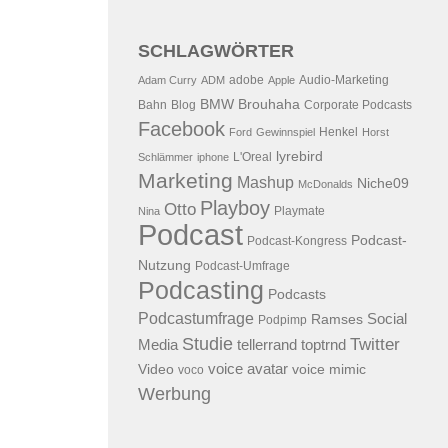
SCHLAGWÖRTER
adobe
Audio-Marketing
Adam Curry
ADM
Apple
BMW
Brouhaha
Bahn
Blog
Corporate Podcasts
Facebook
Henkel
Ford
Gewinnspiel
Horst
lyrebird
L'Oreal
Schlämmer
iphone
Marketing
Mashup
Niche09
McDonalds
Playboy
Otto
Playmate
Nina
Podcast
Podcast-
Podcast-Kongress
Nutzung
Podcast-Umfrage
Podcasting
Podcasts
Podcastumfrage
Social
Ramses
Podpimp
Studie
Twitter
Media
tellerrand
toptrnd
voice avatar
Video
voice mimic
voco
Werbung