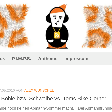
ck
P.I.M.P.S.
Anthems
Impressum
7.05.2010
VON
ALEX WUNSCHEL
 Bohle bzw. Schwalbe vs. Toms Bike Corner
lbe noch keinen Abmahn-Sommer macht… Der Abmahnfrühling 