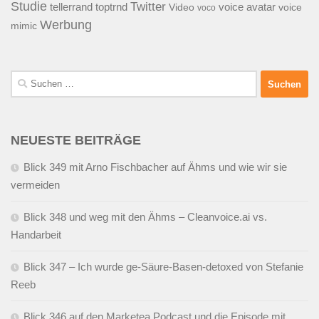
Studie
Twitter
tellerrand
toptrnd
voice avatar
Video
voice
voco
Werbung
mimic
Suchen
nach:
NEUESTE BEITRÄGE
Blick 349 mit Arno Fischbacher auf Ähms und wie wir sie
vermeiden
Blick 348 und weg mit den Ähms – Cleanvoice.ai vs.
Handarbeit
Blick 347 – Ich wurde ge-Säure-Basen-detoxed von Stefanie
Reeb
Blick 346 auf den Marketea Podcast und die Episode mit