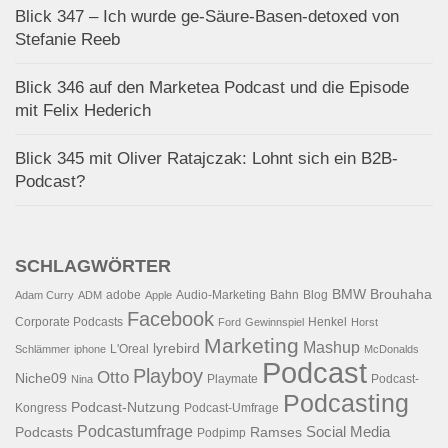
Blick 347 – Ich wurde ge-Säure-Basen-detoxed von
Stefanie Reeb
Blick 346 auf den Marketea Podcast und die Episode
mit Felix Hederich
Blick 345 mit Oliver Ratajczak: Lohnt sich ein B2B-
Podcast?
SCHLAGWÖRTER
BMW
Brouhaha
adobe
Audio-Marketing
Bahn
Blog
Adam Curry
ADM
Apple
Facebook
Corporate Podcasts
Henkel
Ford
Gewinnspiel
Horst
Marketing
Mashup
lyrebird
L'Oreal
Schlämmer
iphone
McDonalds
Podcast
Playboy
Otto
Niche09
Playmate
Podcast-
Nina
Podcasting
Podcast-Nutzung
Kongress
Podcast-Umfrage
Podcastumfrage
Social Media
Podcasts
Ramses
Podpimp