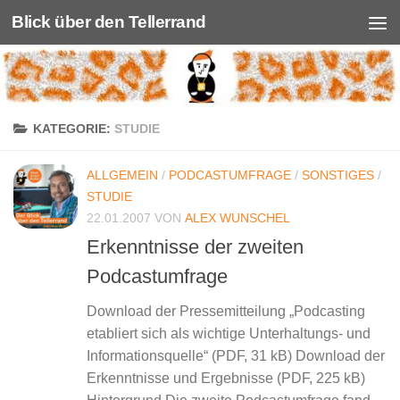
Blick über den Tellerrand
Unter dem Inhalt
KATEGORIE:
STUDIE
ALLGEMEIN
/
PODCASTUMFRAGE
/
SONSTIGES
/
STUDIE
22.01.2007
VON
ALEX WUNSCHEL
Erkenntnisse der zweiten
Podcastumfrage
Download der Pressemitteilung „Podcasting
etabliert sich als wichtige Unterhaltungs- und
Informationsquelle“ (PDF, 31 kB) Download der
Erkenntnisse und Ergebnisse (PDF, 225 kB)